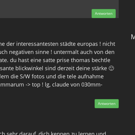
Antworten
M
ne der interessantesten städte europas ! nicht
uch negativen sinne ! untermalt auch von den
ate. du hast eine satte prise thomas bechtle
ssante blickwinkel sind derzeit deine stärke 🙂
llem die S/W fotos und die tele aufnahme
mmarum -> top ! lg, claude von 030mm-
Antworten
ch sehr darauf, dich kennen zu lernen und