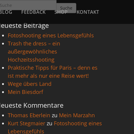
Suche
BLOG
FEEDBACK
SHOP
KONTAKT
eueste Beiträge
Fotoshooting eines Lebensgefühls
Trash the dress – ein
außergewöhnliches
Hochzeitsshooting
Praktische Tipps für Paris – denn es
ist mehr als nur eine Reise wert!
Wege übers Land
Mein Biesdorf
eueste Kommentare
Thomas Eberlein
zu
Mein Marzahn
Kurt Stegmaier
zu
Fotoshooting eines
Lebensgefühls