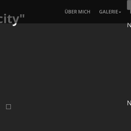
ÜBER MICH
GALERIE
ity"
N
N