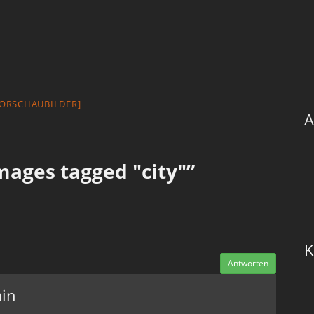
VORSCHAUBILDER]
A
ages tagged "city"”
K
Antworten
in