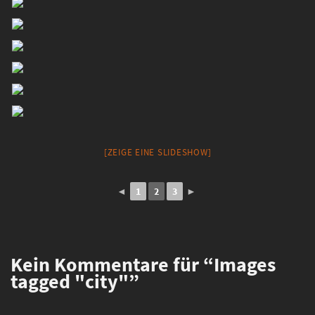
[ZEIGE EINE SLIDESHOW]
◄
1
2
3
►
Kein
Kommentare für “Images
tagged "city"”