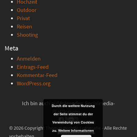
Hochzeit
Outdoor
Privat
Reisen
Shooting
Meta
Anmelden
Eintrags-Feed
Kommentar-Feed
WordPress.org
Ich bin auch auf folgenden Socialmedia-
Durch die weitere Nutzung
Plattformen ...
der Seite stimmst du der
Verwendung von Cookies
© 2026 Copyright Thomas Bechtle Fotografie - Alle Rechte
zu.
Weitere Informationen
vorbehalten.