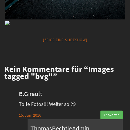
[ZEIGE EINE SLIDESHOW]
Kein
Kommentare für “Images
tagged "bvg"”
B.Girault
Tolle Fotos!!! Weiter so 😉
15. Juni 2016
Antworten
ThomasBechtleAdmin