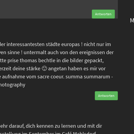
Antworten
M
der interessantesten städte europas ! nicht nur im
ven sinne ! untermalt auch von den ereignissen der
tte prise thomas bechtle in die bilder gepackt,
erzeit deine stärke 🙂 angetan haben es mir vor
tele aufnahme vom sacre coeur. summa summarum -
photography
Antworten
ehr darauf, dich kennen zu lernen und mit dir
sstellung im September im Café Mahlsdorf