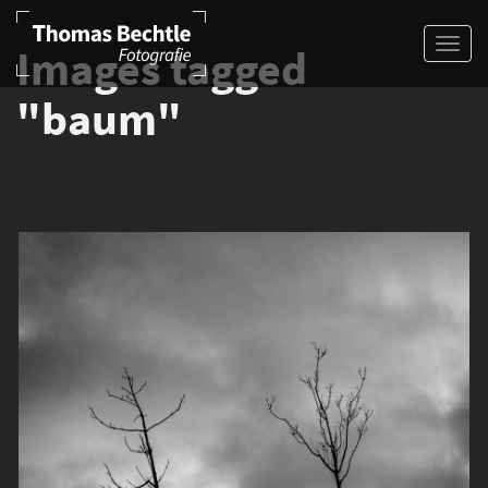
Images tagged
"baum"