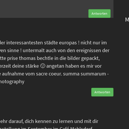
Antworten
M
der interessantesten städte europas ! nicht nur im
ven sinne ! untermalt auch von den ereignissen der
tte prise thomas bechtle in die bilder gepackt,
erzeit deine stärke 🙂 angetan haben es mir vor
tele aufnahme vom sacre coeur. summa summarum -
photography
Antworten
ehr darauf, dich kennen zu lernen und mit dir
sstellung im September im Café Mahlsdorf