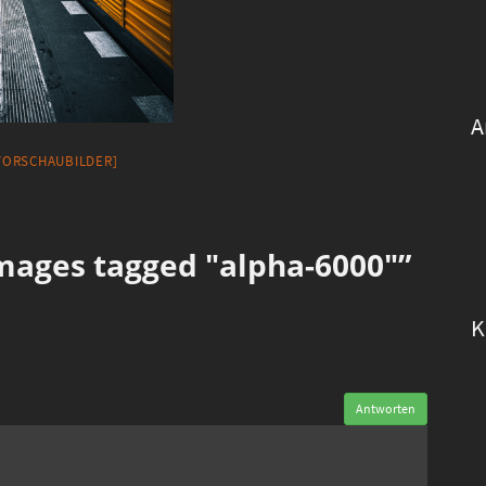
A
 VORSCHAUBILDER]
ages tagged "alpha-6000"”
K
Antworten
n