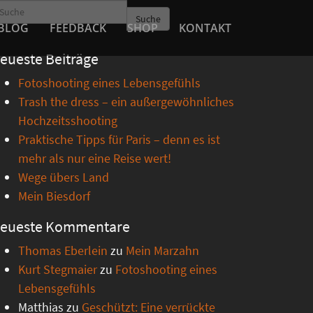
Suche
BLOG
FEEDBACK
SHOP
KONTAKT
eueste Beiträge
Fotoshooting eines Lebensgefühls
Trash the dress – ein außergewöhnliches
Hochzeitsshooting
Praktische Tipps für Paris – denn es ist
mehr als nur eine Reise wert!
Wege übers Land
Mein Biesdorf
eueste Kommentare
Thomas Eberlein
zu
Mein Marzahn
Kurt Stegmaier
zu
Fotoshooting eines
Lebensgefühls
Matthias
zu
Geschützt: Eine verrückte