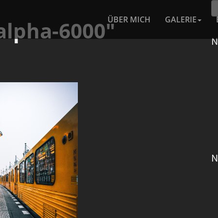
ÜBER MICH
GALERIE
alpha-6000"
N
N