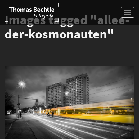
Images tagged "allee-
der-kosmonauten"