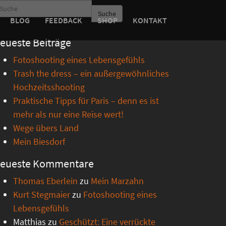
Suche
BLOG
FEEDBACK
SHOP
KONTAKT
eueste Beiträge
Fotoshooting eines Lebensgefühls
Trash the dress – ein außergewöhnliches
Hochzeitsshooting
Praktische Tipps für Paris – denn es ist
mehr als nur eine Reise wert!
Wege übers Land
Mein Biesdorf
eueste Kommentare
Thomas Eberlein
zu
Mein Marzahn
Kurt Stegmaier
zu
Fotoshooting eines
Lebensgefühls
Matthias
zu
Geschützt: Eine verrückte