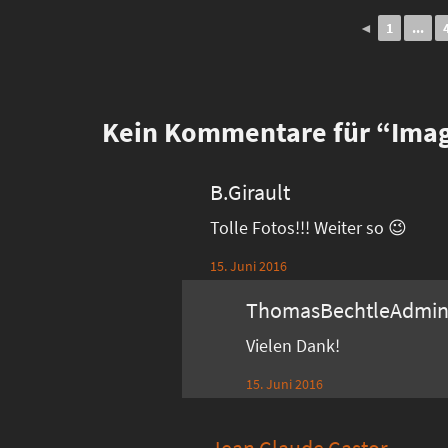
◄
1
...
Kein
Kommentare für “Image
B.Girault
Tolle Fotos!!! Weiter so 😉
15. Juni 2016
ThomasBechtleAdmi
Vielen Dank!
15. Juni 2016
Jean Claude Castor