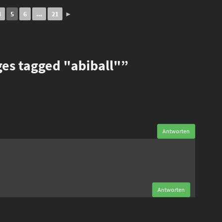
4
5
6
...
21
►
s tagged "abiball"”
Antworten
n
Antworten