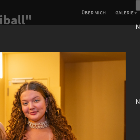
ÜBER MICH
GALERIE
iball"
N
N